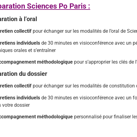
paration Sciences Po Paris :
aration
à
l’oral
retien
collectif
pour
échanger
sur
les
modalités
de
l’oral
de
Sci
tretiens
individuels
de
30
minutes
en
visioconférence
avec
un
p
niques
orales
et
s’entraîner
ccompagnement
méthodologique
pour
s’approprier
les
clés
de
l
aration
du
dossier
retien
collectif
pour
échanger
sur
les
modalités
de
constitution
tretiens
individuels
de
30
minutes
en
visioconférence
avec
un
f
s
votre
dossier
ccompagnement
méthodologique
personnalisé
pour
finaliser
le