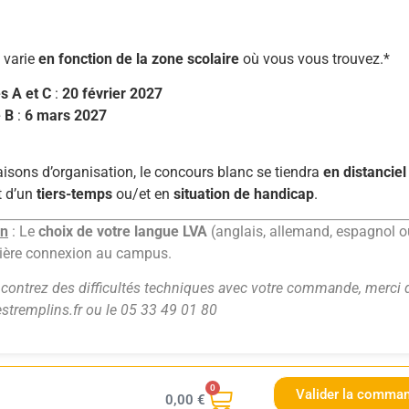
e
varie
en fonction de la zone scolaire
où vous vous trouvez.*
s A et C
:
20 février 2027
e B
:
6 mars 2027
aisons d’organisation, le concours blanc se tiendra
en distanciel
t d’un
tiers-temps
ou/et en
situation de handicap
.
on
: Le
choix de votre langue LVA
(anglais, allemand, espagnol ou 
ière connexion au campus.
ncontrez des difficultés techniques avec votre commande, merci 
stremplins.fr
ou le
05 33 49 01 80
0
Valider la comma
0,00
€