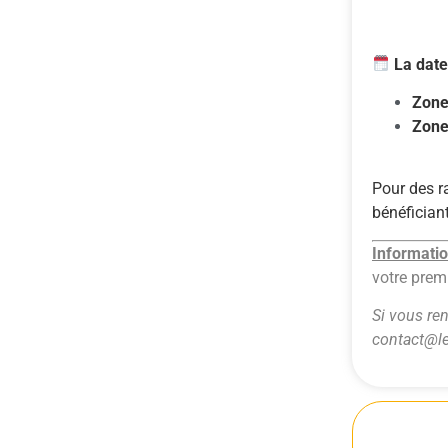
La dat
Zone
Zon
Pour des r
bénéfician
Informati
votre prem
Si vous re
contact@le