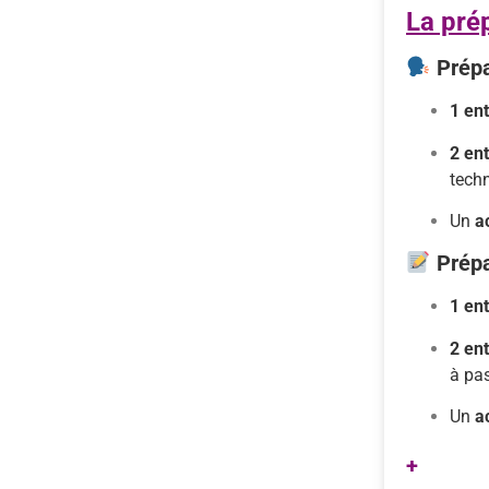
La pré
Prép
1
ent
2
en
tech
Un
a
Prép
1
ent
2
en
à
pa
Un
a
+