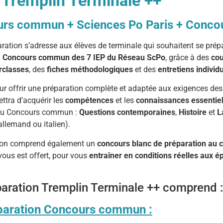
 Tremplin Terminale ++
rs commun + Sciences Po Paris + Concour
aration
s’adresse
aux
élèves
de
terminale
qui
souhaitent
se
prép
u
Concours
commun
des
7
IEP
du
Réseau
ScPo
,
grâce
à
des
cou
rclasses
,
des
fiches
méthodologiques
et
des
entretiens
individ
ur
offrir
une
préparation
complète
et
adaptée
aux
exigences
de
ettra
d’acquérir
les
compétences
et
les
connaissances
essentie
du
Concours
commun :
Questions
contemporaines
,
Histoire
et
L
allemand
ou
italien).
ion comprend également un
concours blanc de préparation au
 vous est offert, pour vous
entraîner en conditions réelles aux 
paration Tremplin Terminale ++ comprend :
paration Concours commun :