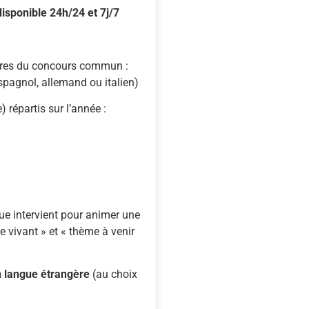
disponible
24h/
24
et
7j/
7
res
du
concours
commun :
spagnol,
allemand
ou
italien)
e)
répartis
sur
l’année :
ue intervient pour animer une
e vivant » et « thème à venir
n
langue
étrangère
(
au
choix