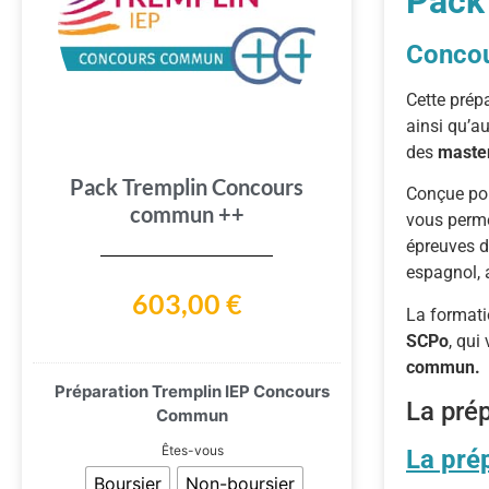
Pack
Concou
Cette
prép
ainsi
qu’a
des
maste
Pack Tremplin Concours
Conçue
po
commun ++
vous
perm
épreuves
espagnol,
603,00
€
La format
SCPo
, qui
commun.
Préparation Tremplin IEP Concours
La pré
Commun
Êtes-vous
La pré
Boursier
Non-boursier