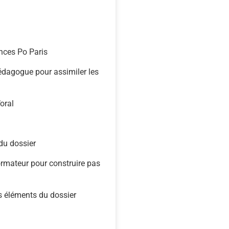
ences
Po
Paris
édagogue
pour
assimiler
les
’oral
du
dossier
ormateur
pour
construire
pas
s
éléments
du
dossier