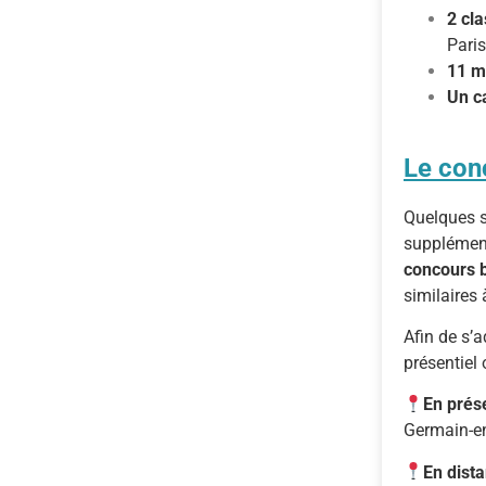
2 cla
Paris
11 m
Un c
Le con
Quelques s
supplémen
concours 
similaires 
Afin de s’
présentiel 
En prés
Germain-en
En dista