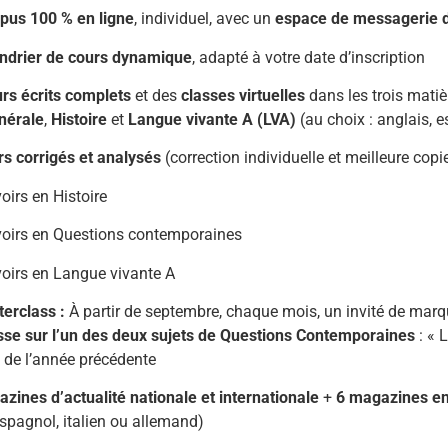
pus
100 %
en
ligne
,
individuel,
avec
un
espace
de
messagerie
endrier
de
cours
dynamique
,
adapté
à
votre
date
d’inscription
urs
écrits
complets
et
des
classes
virtuelles
dans
les
trois
matiè
nérale
,
Histoire
et
Langue
vivante
A (
LVA)
(
au
choix :
anglais,
e
rs
corrigés
et
analysés
(
correction
individuelle
et
meilleure
copi
voirs
en
Histoire
voirs
en
Questions
contemporaines
voirs
en
Langue
vivante
A
erclass :
À partir de septembre, chaque mois, un invité de marq
sse sur l’un des deux sujets de Questions Contemporaines
:
« L
 de l’année précédente
azines
d’actualité
nationale
et
internationale
+
6
magazines
e
spagnol,
italien
ou
allemand)