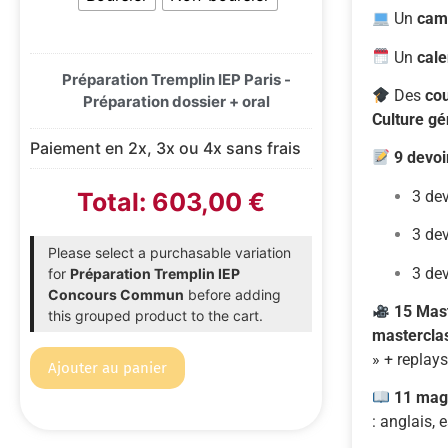
Un
cam
Un
cal
Préparation Tremplin IEP Paris -
Des
co
Préparation dossier + oral
Culture
gé
Paiement en 2x, 3x ou 4x sans frais
9
devoi
3
de
Total:
603,00
€
3
de
Please select a purchasable variation
3
de
for
Préparation Tremplin IEP
Concours Commun
before adding
15 Mast
this grouped product to the cart.
m
astercla
»
+ replays
Alternative:
Ajouter au panier
11
mag
:
anglais,
e