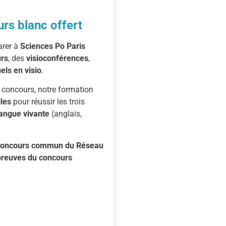
s blanc offert
arer
à
Sciences
Po
Paris
rs
,
des
visioconférences
,
uels
en
visio
.
s
concours,
notre
formation
lles
pour
réussir
les
trois
angue
vivante
(
anglais,
 concours commun du Réseau
épreuves du concours