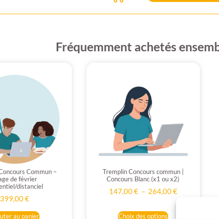
Fréquemment achetés ensemb
 Concours Commun –
Tremplin Concours commun |
age de février
Concours Blanc (x1 ou x2)
entiel/distanciel
147,00
€
–
264,00
€
399,00
€
uter au panier
Choix des options