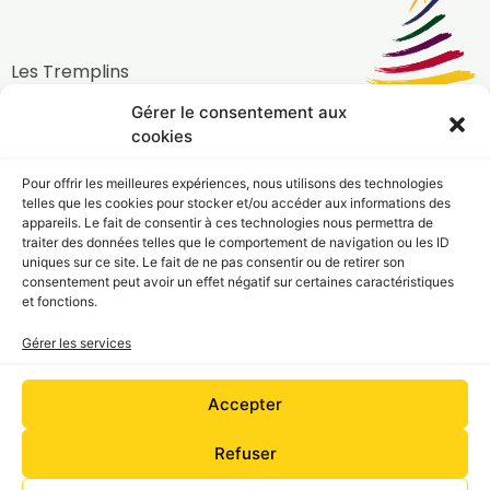
Les Tremplins
Gérer le consentement aux
05 33 49 01 80
cookies
42 rue Deyries, 33000 Bordeaux
Pour offrir les meilleures expériences, nous utilisons des technologies
admin@lestremplins.fr
telles que les cookies pour stocker et/ou accéder aux informations des
appareils. Le fait de consentir à ces technologies nous permettra de
traiter des données telles que le comportement de navigation ou les ID
Navigation
uniques sur ce site. Le fait de ne pas consentir ou de retirer son
consentement peut avoir un effet négatif sur certaines caractéristiques
et fonctions.
Informations
Gérer les services
Accepter
Refuser